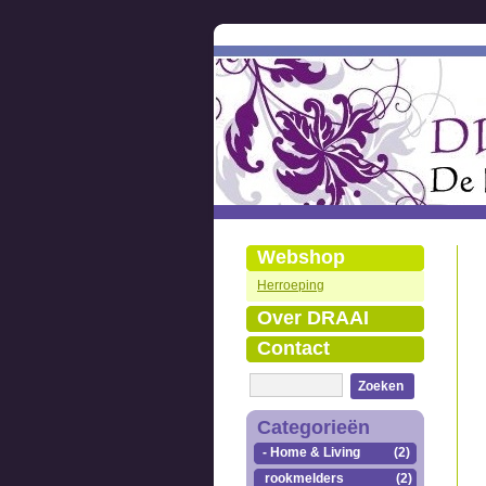
Webshop
Herroeping
Over DRAAI
Contact
Zoeken
Categorieën
- Home & Living
(2)
rookmelders
(2)