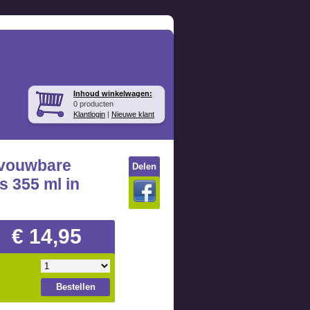
Inhoud winkelwagen:
0 producten
Klantlogin
|
Nieuwe klant
vouwbare
Delen
s 355 ml in
€ 14,95
Bestellen