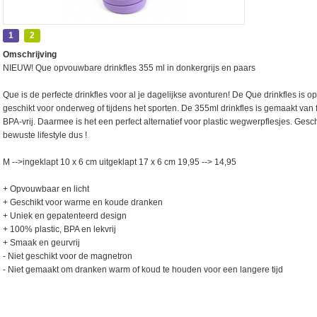
1
2
Omschrijving
NIEUW! Que opvouwbare drinkfles 355 ml in donkergrijs en paars
Que is de perfecte drinkfles voor al je dagelijkse avonturen! De Que drinkfles is 
geschikt voor onderweg of tijdens het sporten. De 355ml drinkfles is gemaakt van
BPA-vrij. Daarmee is het een perfect alternatief voor plastic wegwerpflesjes. Ges
bewuste lifestyle dus !
M -->ingeklapt 10 x 6 cm uitgeklapt 17 x 6 cm 19,95 --> 14,95
+ Opvouwbaar en licht
+ Geschikt voor warme en koude dranken
+ Uniek en gepatenteerd design
+ 100% plastic, BPA en lekvrij
+ Smaak en geurvrij
- Niet geschikt voor de magnetron
- Niet gemaakt om dranken warm of koud te houden voor een langere tijd