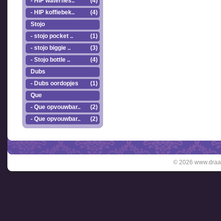
- HIP waterfles..
(4)
- HIP koffiebek..
(4)
Stojo
- stojo pocket ..
(1)
- stojo biggie ..
(3)
- Stojo bottle ..
(4)
Dubs
- Dubs oordopjes
(1)
Que
- Que opvouwbar..
(2)
- Que opvouwbar..
(2)
© 2026 www.draai