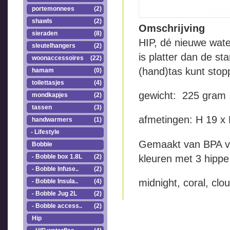
portemonnees
(2)
shawls
(2)
Omschrijving
sieraden
(8)
HIP, dé nieuwe wate
sleutelhangers
(2)
is platter dan de st
woonaccessoires
(22)
(hand)tas kunt stop
hamam
(0)
toilettasjes
(4)
gewicht: 225 gra
mondkapjes
(2)
tassen
(3)
afmetingen: H 19 x 
handwarmers
(1)
- Lifestyle
Gemaakt van BPA vri
Bobble
kleuren met 3 hippe
- Bobble box 1.8L
(2)
- Bobble Infuse..
(2)
midnight, coral, clo
- Bobble Insula..
(4)
- Bobble Jug 2L
(2)
- Bobble access..
(2)
Hip