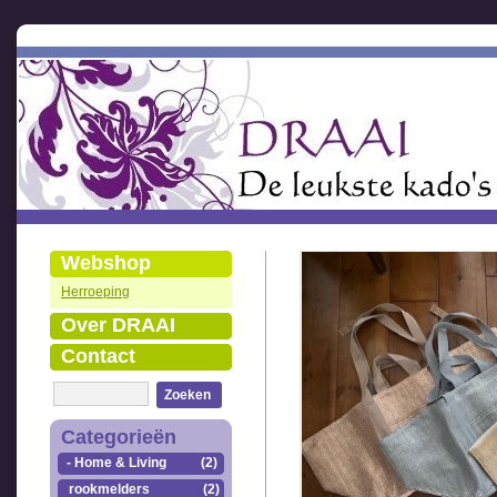
Webshop
Herroeping
Over DRAAI
Contact
Zoeken
Categorieën
- Home & Living
(2)
rookmelders
(2)