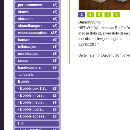
portemonnees
(2)
shawls
(2)
1
2
3
4
5
sieraden
(8)
Omschrijving
sleutelhangers
(2)
NIEUW !!! Weekendtas Rio I'm Du
woonaccessoires
(22)
in rose (foto 2), zilver (foto 3) en
met rits en stevige hengsels
hamam
(0)
82x36x28 cm
toilettasjes
(4)
mondkapjes
(2)
Op te halen in Duivendrecht of 
tassen
(3)
handwarmers
(1)
- Lifestyle
Bobble
- Bobble box 1.8L
(2)
- Bobble Infuse..
(2)
- Bobble Insula..
(4)
- Bobble Jug 2L
(2)
- Bobble access..
(2)
Hip