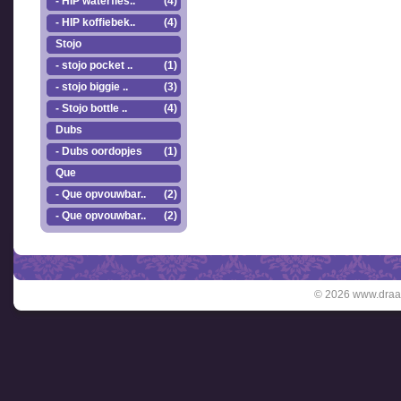
- HIP waterfles..
(4)
- HIP koffiebek..
(4)
Stojo
- stojo pocket ..
(1)
- stojo biggie ..
(3)
- Stojo bottle ..
(4)
Dubs
- Dubs oordopjes
(1)
Que
- Que opvouwbar..
(2)
- Que opvouwbar..
(2)
© 2026 www.draai