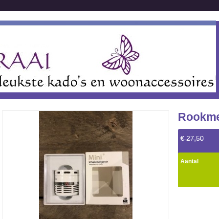
Rookmel
€ 27,50
Aantal