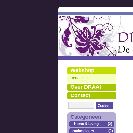
Webshop
Herroeping
Over DRAAI
Contact
Zoeken
Categorieën
- Home & Living
(2)
rookmelders
(2)