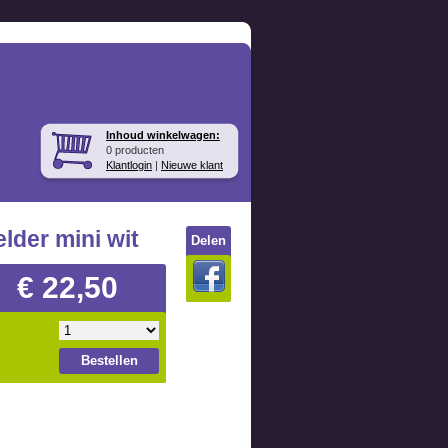
Inhoud winkelwagen:
0 producten
Klantlogin
|
Nieuwe klant
der mini wit
Delen
€ 22,50
Bestellen