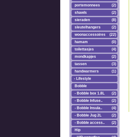
portemonnees
(2)
shawls
(2)
sieraden
(8)
sleutelhangers
(2)
woonaccessoires
(22)
hamam
(0)
toilettasjes
(4)
mondkapjes
(2)
tassen
(3)
handwarmers
(1)
- Lifestyle
Bobble
- Bobble box 1.8L
(2)
- Bobble Infuse..
(2)
- Bobble Insula..
(4)
- Bobble Jug 2L
(2)
- Bobble access..
(2)
Hip