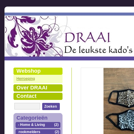
Webshop
Herroeping
Over DRAAI
Contact
Zoeken
Categorieën
- Home & Living
(2)
rookmelders
(2)