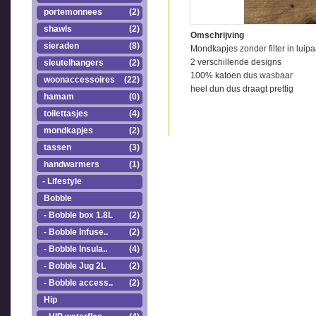
portemonnees
(2)
shawls
(2)
Omschrijving
sieraden
(8)
Mondkapjes zonder filter in luipa
2 verschillende designs
sleutelhangers
(2)
100% katoen dus wasbaar
woonaccessoires
(22)
heel dun dus draagt prettig
hamam
(0)
toilettasjes
(4)
mondkapjes
(2)
tassen
(3)
handwarmers
(1)
- Lifestyle
Bobble
- Bobble box 1.8L
(2)
- Bobble Infuse..
(2)
- Bobble Insula..
(4)
- Bobble Jug 2L
(2)
- Bobble access..
(2)
Hip