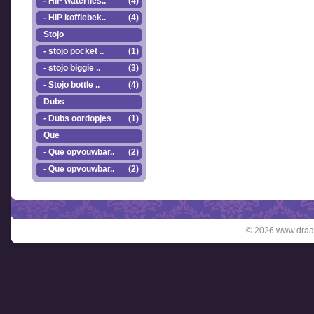
- HIP waterfles..
(4)
- HIP koffiebek..
(4)
Stojo
- stojo pocket ..
(1)
- stojo biggie ..
(3)
- Stojo bottle ..
(4)
Dubs
- Dubs oordopjes
(1)
Que
- Que opvouwbar..
(2)
- Que opvouwbar..
(2)
© 2026 www.draai