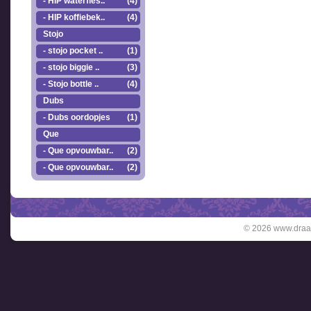
- HIP waterfles..
(4)
- HIP koffiebek..
(4)
Stojo
- stojo pocket ..
(1)
- stojo biggie ..
(3)
- Stojo bottle ..
(4)
Dubs
- Dubs oordopjes
(1)
Que
- Que opvouwbar..
(2)
- Que opvouwbar..
(2)
© 2026 www.draai