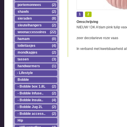
portemonnees
(2)
shawls
(2)
1
2
sieraden
(8)
Omschrijving
sleutelhangers
(2)
NIEUW ! DK A'dam pink tulip vas
woonaccessoires
(22)
zeer decotarieve roze vaas
hamam
(0)
toilettasjes
(4)
In verband met kwetsbaarheid all
mondkapjes
(2)
tassen
(3)
handwarmers
(1)
- Lifestyle
Bobble
- Bobble box 1.8L
(2)
- Bobble Infuse..
(2)
- Bobble Insula..
(4)
- Bobble Jug 2L
(2)
- Bobble access..
(2)
Hip